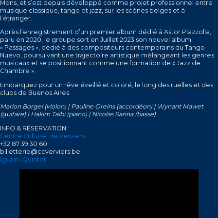
Mons, et s’est depuis développé comme projet professionnel entre
musique classique, tango et jazz, sur les scènes belges et à
l’étranger.
Après l’enregistrement d’un premier album dédié à Astor Piazzolla,
paru en 2020, le groupe sort en Juillet 2023 son nouvel album
« Passages », dédié à des compositeurs contemporains du Tango
Nuevo, poursuivant une trajectoire artistique mélangeant les genres
musicaux et se positionnant comme une formation de « Jazz de
Chambre ».
Embarquez pour un rêve éveillé et coloré, le long des ruelles et des
clubs de Buenos Aires.
Marion Borgel (violon) | Pauline Oreins (accordéon) | Wynant Mawet
(guitare) | Hakim Talbi (piano) | Nicolas Sanna (basse)
INFO & RÉSERVATION :
Centre Culturel de Verviers
+32 87 39 30 60
billetterie@ccverviers.be
Iguazù Quintet