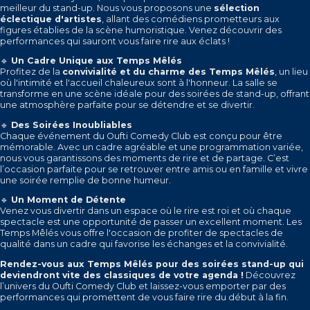
meilleur du stand-up. Nous vous proposons une
sélection
éclectique d'artistes
, allant des comédiens prometteurs aux
figures établies de la scène humoristique. Venez découvrir des
performances qui sauront vous faire rire aux éclats !
🔹
Un Cadre Unique aux Temps Mêlés
Profitez de la
convivialité et du charme des Temps Mêlés
, un lieu
où l'intimité et l'accueil chaleureux sont à l'honneur. La salle se
transforme en une scène idéale pour des soirées de stand-up, offrant
une atmosphère parfaite pour se détendre et se divertir.
🔹
Des Soirées Inoubliables
Chaque événement du Oufti Comedy Club est conçu pour être
mémorable. Avec un cadre agréable et une programmation variée,
nous vous garantissons des moments de rire et de partage. C’est
l’occasion parfaite pour se retrouver entre amis ou en famille et vivre
une soirée remplie de bonne humeur.
🔹
Un Moment de Détente
Venez vous divertir dans un espace où le rire est roi et où chaque
spectacle est une opportunité de passer un excellent moment. Les
Temps Mêlés vous offre l'occasion de profiter de spectacles de
qualité dans un cadre qui favorise les échanges et la convivialité.
Rendez-vous aux Temps Mêlés pour des soirées stand-up qui
deviendront vite des classiques de votre agenda !
Découvrez
l’univers du Oufti Comedy Club et laissez-vous emporter par des
performances qui promettent de vous faire rire du début à la fin.