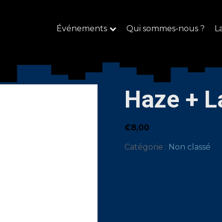
Événements
Qui sommes-nous ?
L
Haze + L
€
8,00
Catégorie :
Non classé