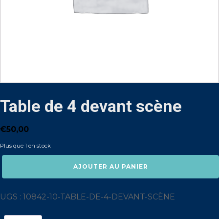
Table de 4 devant scène
€
50,00
Plus que 1 en stock
quantité
AJOUTER AU PANIER
de
Table
de
4
UGS :
10842-10-TABLE-DE-4-DEVANT-SCÈNE
devant
scène