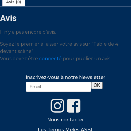
Avis (0)
Avis
Il n’y a pas encore d’avis.
Soyez le premier à laisser votre avis sur “Table de 4
devant scène”
Vous devez être
connecté
pour publier un avis.
Inscrivez-vous à notre Newsletter
Nous contacter
Les Temps Mêlés ASBL