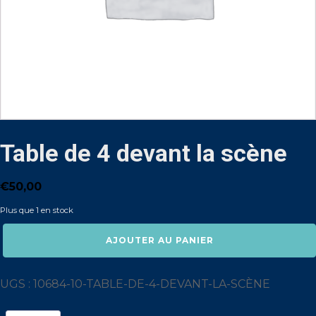
Table de 4 devant la scène
€
50,00
Plus que 1 en stock
quantité
AJOUTER AU PANIER
de
Table
de
4
UGS :
10684-10-TABLE-DE-4-DEVANT-LA-SCÈNE
devant
la
scène