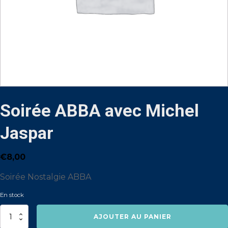
Soirée ABBA avec Michel
Jaspar
€
8,00
Soirée Nostalgie ABBA
En stock
quantité
AJOUTER AU PANIER
de
Soirée