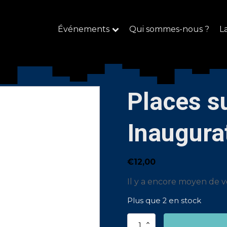
Événements
Qui sommes-nous ?
L
Places s
Inaugura
€
12,00
Il y a encore moyen de ve
Plus que 2 en stock
quantité