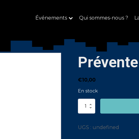
Événements
Qui sommes-nous ?
L
Prévente
€
10,00
En stock
quantité
de
Prévente
UGS :
undefined