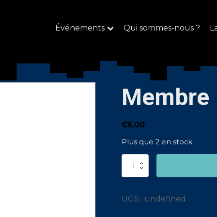
Événements
Qui sommes-nous ?
L
Membre
€
5,00
Plus que 2 en stock
quantité
de
Membre
UGS :
undefined