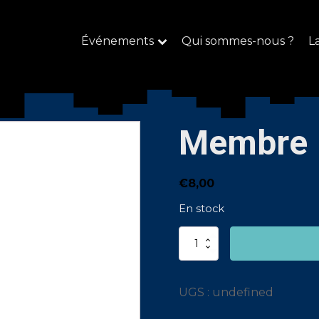
Événements
Qui sommes-nous ?
L
Membre
€
8,00
En stock
quantité
de
Membre
UGS :
undefined