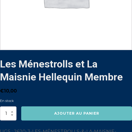
Les Ménestrolls et La
Maisnie Hellequin Membre
€
10,00
En stock
quantité
AJOUTER AU PANIER
de
Les
Ménestrolls
et
UGS :
2620-3-LES-MÉNESTROLLS-&-LA-MAISNIE-