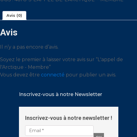
-
Membre
Avis (0)
Avis
Il n’y a pas encore d’avis.
Soyez le premier à laisser votre avis sur “L'appel de
l'Arctique - Membre”
Vous devez être
connecté
pour publier un avis.
Inscrivez-vous à notre Newsletter
Inscrivez-vous à notre newsletter !