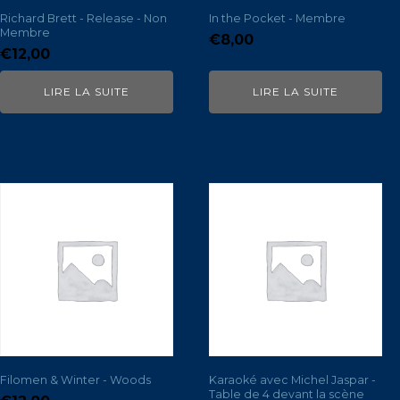
Richard Brett - Release - Non
In the Pocket - Membre
Membre
€
8,00
€
12,00
LIRE LA SUITE
LIRE LA SUITE
Filomen & Winter - Woods
Karaoké avec Michel Jaspar -
Table de 4 devant la scène