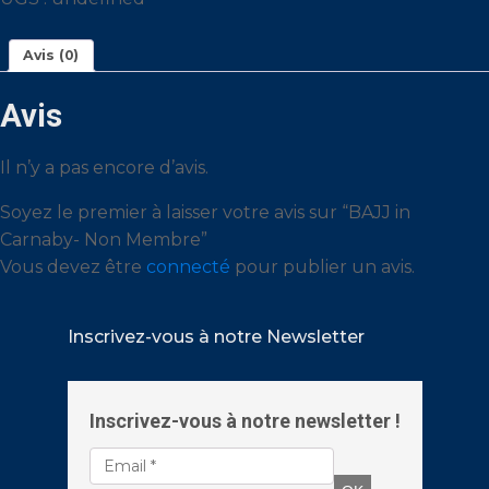
Non
Membre
Avis (0)
Avis
Il n’y a pas encore d’avis.
Soyez le premier à laisser votre avis sur “BAJJ in
Carnaby- Non Membre”
Vous devez être
connecté
pour publier un avis.
Inscrivez-vous à notre Newsletter
Inscrivez-vous à notre newsletter !