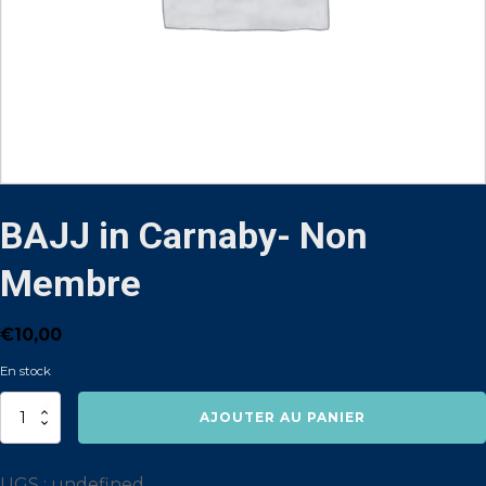
BAJJ in Carnaby- Non
Membre
€
10,00
En stock
quantité
AJOUTER AU PANIER
de
BAJJ
in
Carnaby-
UGS :
undefined