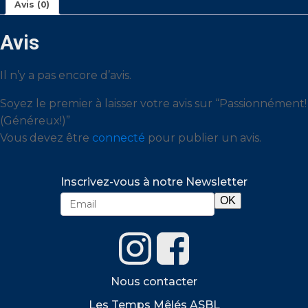
Avis (0)
Avis
Il n’y a pas encore d’avis.
Soyez le premier à laisser votre avis sur “Passionnément!
(Généreux!)”
Vous devez être
connecté
pour publier un avis.
Inscrivez-vous à notre Newsletter
Nous contacter
Les Temps Mêlés ASBL