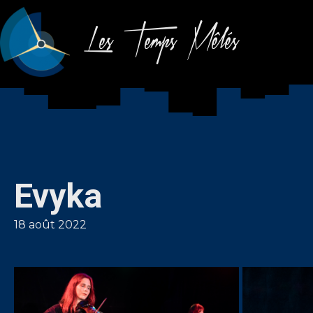
Les Temps Mêlés
Evyka
18 août 2022